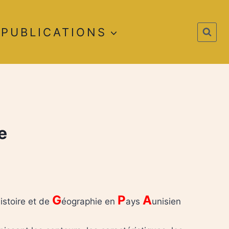
PUBLICATIONS
e
H
G
P
A
istoire et de
éographie en
ays
unisien