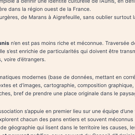
’emploie à définir une identité culturelle de l’Aunis, en déf
ère dans la région ouest de la France.
Surgères, de Marans à Aigrefeuille, sans oublier surtout
unis
n’en est pas moins riche et méconnue. Traversée de 
, elle s’est enrichie de particularités qui doivent être tr
 voire d’étrangers.
ormatiques modernes (base de données, mettant en corré
textes et d’images, cartographie, composition graphique, e
rches, bref de prendre une place originale dans le paysa
sociation s’appuie en premier lieu sur une équipe d’une 
plorent chacun des pans entiers et souvent méconnus d
 géographie qui lisent dans le territoire les causes, les