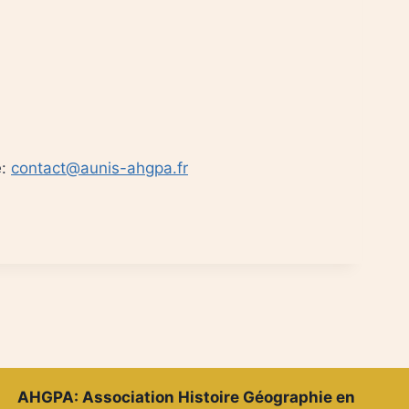
e:
contact@aunis-ahgpa.fr
AHGPA: Association Histoire Géographie en